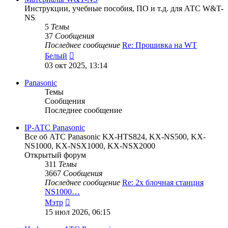
Инструкции, учебные пособия, ПО и т.д. для АТС W&T-
NS
5
Темы
37
Сообщения
Последнее сообщение
Re: Прошивка на WT
Перейти
Белый
к
03 окт 2025, 13:14
последнему
сообщению
Panasonic
Темы
Сообщения
Последнее сообщение
IP-АТС Panasonic
Все об АТС Panasonic KX-HTS824, KX-NS500, KX-
NS1000, KX-NSX1000, KX-NSX2000
Открытый форум
311
Темы
3667
Сообщения
Последнее сообщение
Re: 2х блочная станция
NS1000…
Перейти
Мэтр
к
15 июл 2026, 06:15
последнему
сообщению