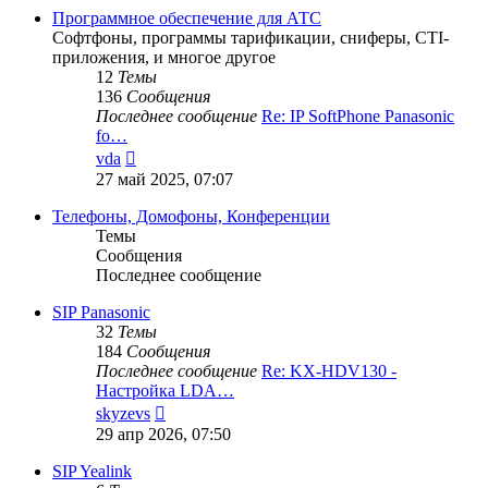
Программное обеспечение для АТС
Софтфоны, программы тарификации, сниферы, CTI-
приложения, и многое другое
12
Темы
136
Сообщения
Последнее сообщение
Re: IP SoftPhone Panasonic
fo…
Перейти
vda
к
27 май 2025, 07:07
последнему
сообщению
Телефоны, Домофоны, Конференции
Темы
Сообщения
Последнее сообщение
SIP Panasonic
32
Темы
184
Сообщения
Последнее сообщение
Re: KX-HDV130 -
Настройка LDA…
Перейти
skyzevs
к
29 апр 2026, 07:50
последнему
сообщению
SIP Yealink