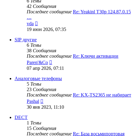
6
Темы
42
Сообщения
Последнее сообщение
Re: Yeakinl T30p 124.87.0.15
…
Перейти
vda
к
19 июн 2026, 07:35
последнему
сообщению
SIP другие
6
Темы
38
Сообщения
Последнее сообщение
Re: Ключи активации
Перейти
Paren'&Co
к
07 апр 2026, 07:11
последнему
сообщению
Аналоговые телефоны
5
Темы
23
Сообщения
Последнее сообщение
Re: KX-TS2365 не набирает
Перейти
Pashal
к
30 янв 2023, 11:10
последнему
сообщению
DECT
1
Темы
15
Сообщения
Последнее сообщение
Re: База восьмипортовая