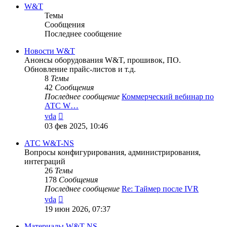
сообщению
W&T
Темы
Сообщения
Последнее сообщение
Новости W&T
Анонсы оборудования W&T, прошивок, ПО.
Обновление прайс-листов и т.д.
8
Темы
42
Сообщения
Последнее сообщение
Коммерческий вебинар по
АТС W…
Перейти
vda
к
03 фев 2025, 10:46
последнему
сообщению
АТС W&T-NS
Вопросы конфигурирования, администрирования,
интеграций
26
Темы
178
Сообщения
Последнее сообщение
Re: Таймер после IVR
Перейти
vda
к
19 июн 2026, 07:37
последнему
сообщению
Материалы W&T-NS