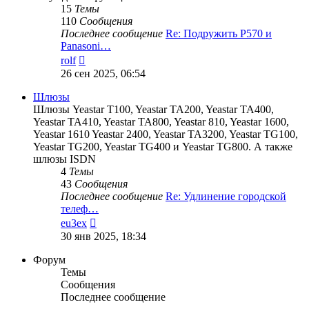
15
Темы
110
Сообщения
Последнее сообщение
Re: Подружить P570 и
Panasoni…
Перейти
rolf
к
26 сен 2025, 06:54
последнему
сообщению
Шлюзы
Шлюзы Yeastar T100, Yeastar TA200, Yeastar TA400,
Yeastar TA410, Yeastar TA800, Yeastar 810, Yeastar 1600,
Yeastar 1610 Yeastar 2400, Yeastar TA3200, Yeastar TG100,
Yeastar TG200, Yeastar TG400 и Yeastar TG800. А также
шлюзы ISDN
4
Темы
43
Сообщения
Последнее сообщение
Re: Удлинение городской
телеф…
Перейти
eu3ex
к
30 янв 2025, 18:34
последнему
сообщению
Форум
Темы
Сообщения
Последнее сообщение