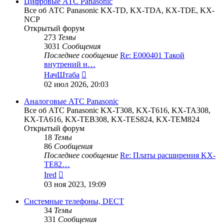
Цифровые АТС Panasonic
Все об АТС Panasonic KX-TD, KX-TDA, KX-TDE, KX-
NCP
Открытый форум
273
Темы
3031
Сообщения
Последнее сообщение
Re: E000401 Такой
внутрений н…
Перейти
НачШтаба
к
02 июл 2026, 20:03
последнему
сообщению
Аналоговые АТС Panasonic
Все об АТС Panasonic KX-T308, KX-T616, KX-TA308,
KX-TA616, KX-TEB308, KX-TES824, KX-TEM824
Открытый форум
18
Темы
86
Сообщения
Последнее сообщение
Re: Платы расширения KX-
TE82…
Перейти
Ired
к
03 ноя 2023, 19:09
последнему
сообщению
Системные телефоны, DECT
34
Темы
331
Сообщения