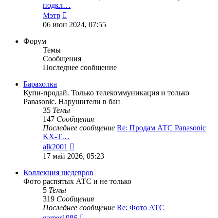
подкл…
Перейти
Мэтр
к
06 июн 2024, 07:55
последнему
сообщению
Форум
Темы
Сообщения
Последнее сообщение
Барахолка
Купи-продай. Только телекоммуникация и только
Panasonic. Нарушители в бан
35
Темы
147
Сообщения
Последнее сообщение
Re: Продам АТС Panasonic
KX-T…
Перейти
alk2001
к
17 май 2026, 05:23
последнему
сообщению
Коллекция шедевров
Фото распятых АТС и не только
5
Темы
319
Сообщения
Последнее сообщение
Re: Фото АТС
Перейти
gamer1986