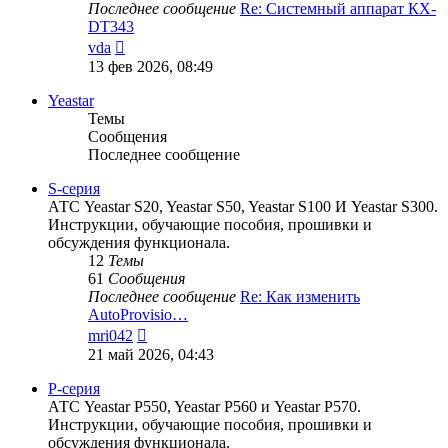
Последнее сообщение
Re: Системный аппарат КХ-
DT343
Перейти
vda
к
13 фев 2026, 08:49
последнему
сообщению
Yeastar
Темы
Сообщения
Последнее сообщение
S-серия
АТС Yeastar S20, Yeastar S50, Yeastar S100 И Yeastar S300.
Инструкции, обучающие пособия, прошивки и
обсуждения функционала.
12
Темы
61
Сообщения
Последнее сообщение
Re: Как изменить
AutoProvisio…
Перейти
mri042
к
21 май 2026, 04:43
последнему
сообщению
P-серия
АТС Yeastar P550, Yeastar P560 и Yeastar P570.
Инструкции, обучающие пособия, прошивки и
обсуждения функционала.