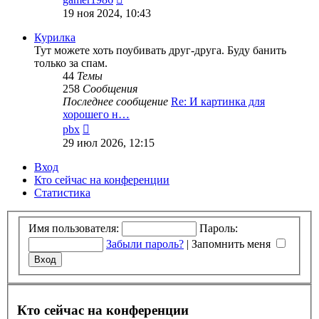
к
19 ноя 2024, 10:43
последнему
сообщению
Курилка
Тут можете хоть поубивать друг-друга. Буду банить
только за спам.
44
Темы
258
Сообщения
Последнее сообщение
Re: И картинка для
хорошего н…
Перейти
pbx
к
29 июл 2026, 12:15
последнему
сообщению
Вход
Кто сейчас на конференции
Статистика
Имя пользователя:
Пароль:
Забыли пароль?
|
Запомнить меня
Кто сейчас на конференции