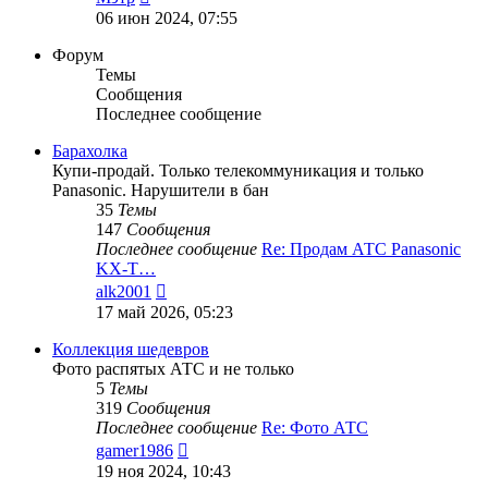
к
06 июн 2024, 07:55
последнему
сообщению
Форум
Темы
Сообщения
Последнее сообщение
Барахолка
Купи-продай. Только телекоммуникация и только
Panasonic. Нарушители в бан
35
Темы
147
Сообщения
Последнее сообщение
Re: Продам АТС Panasonic
KX-T…
Перейти
alk2001
к
17 май 2026, 05:23
последнему
сообщению
Коллекция шедевров
Фото распятых АТС и не только
5
Темы
319
Сообщения
Последнее сообщение
Re: Фото АТС
Перейти
gamer1986
к
19 ноя 2024, 10:43
последнему