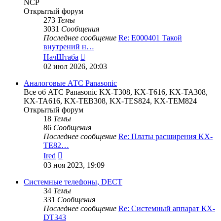
NCP
Открытый форум
273
Темы
3031
Сообщения
Последнее сообщение
Re: E000401 Такой
внутрений н…
Перейти
НачШтаба
к
02 июл 2026, 20:03
последнему
сообщению
Аналоговые АТС Panasonic
Все об АТС Panasonic KX-T308, KX-T616, KX-TA308,
KX-TA616, KX-TEB308, KX-TES824, KX-TEM824
Открытый форум
18
Темы
86
Сообщения
Последнее сообщение
Re: Платы расширения KX-
TE82…
Перейти
Ired
к
03 ноя 2023, 19:09
последнему
сообщению
Системные телефоны, DECT
34
Темы
331
Сообщения
Последнее сообщение
Re: Системный аппарат КХ-
DT343