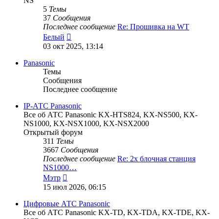
NS
5
Темы
37
Сообщения
Последнее сообщение
Re: Прошивка на WT
Перейти
Белый
к
03 окт 2025, 13:14
последнему
сообщению
Panasonic
Темы
Сообщения
Последнее сообщение
IP-АТС Panasonic
Все об АТС Panasonic KX-HTS824, KX-NS500, KX-
NS1000, KX-NSX1000, KX-NSX2000
Открытый форум
311
Темы
3667
Сообщения
Последнее сообщение
Re: 2х блочная станция
NS1000…
Перейти
Мэтр
к
15 июл 2026, 06:15
последнему
сообщению
Цифровые АТС Panasonic
Все об АТС Panasonic KX-TD, KX-TDA, KX-TDE, KX-