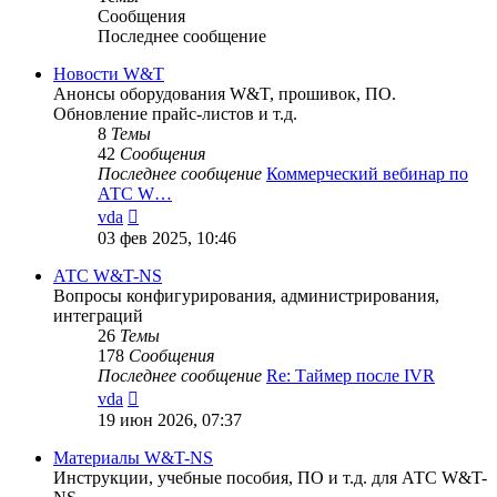
Сообщения
Последнее сообщение
Новости W&T
Анонсы оборудования W&T, прошивок, ПО.
Обновление прайс-листов и т.д.
8
Темы
42
Сообщения
Последнее сообщение
Коммерческий вебинар по
АТС W…
Перейти
vda
к
03 фев 2025, 10:46
последнему
сообщению
АТС W&T-NS
Вопросы конфигурирования, администрирования,
интеграций
26
Темы
178
Сообщения
Последнее сообщение
Re: Таймер после IVR
Перейти
vda
к
19 июн 2026, 07:37
последнему
сообщению
Материалы W&T-NS
Инструкции, учебные пособия, ПО и т.д. для АТС W&T-