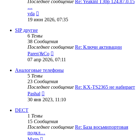
Последнее сообщение
Re: Yeakinl T30p 124.87.0.15
…
Перейти
vda
к
19 июн 2026, 07:35
последнему
сообщению
SIP другие
6
Темы
38
Сообщения
Последнее сообщение
Re: Ключи активации
Перейти
Paren'&Co
к
07 апр 2026, 07:11
последнему
сообщению
Аналоговые телефоны
5
Темы
23
Сообщения
Последнее сообщение
Re: KX-TS2365 не набирает
Перейти
Pashal
к
30 янв 2023, 11:10
последнему
сообщению
DECT
1
Темы
15
Сообщения
Последнее сообщение
Re: База восьмипортовая
подкл…
Перейти
Мэтр