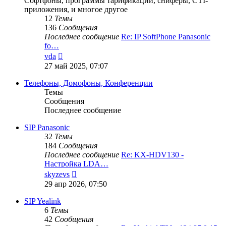
Софтфоны, программы тарификации, сниферы, CTI-
приложения, и многое другое
12
Темы
136
Сообщения
Последнее сообщение
Re: IP SoftPhone Panasonic
fo…
Перейти
vda
к
27 май 2025, 07:07
последнему
сообщению
Телефоны, Домофоны, Конференции
Темы
Сообщения
Последнее сообщение
SIP Panasonic
32
Темы
184
Сообщения
Последнее сообщение
Re: KX-HDV130 -
Настройка LDA…
Перейти
skyzevs
к
29 апр 2026, 07:50
последнему
сообщению
SIP Yealink
6
Темы
42
Сообщения