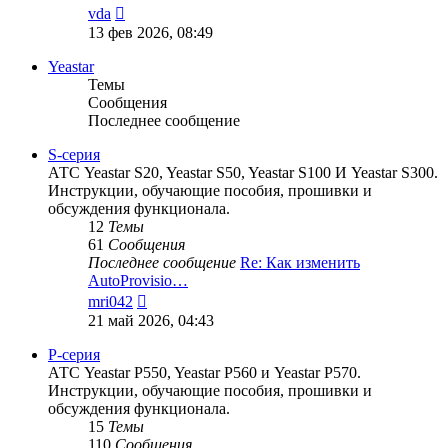
Перейти
vda
к
13 фев 2026, 08:49
последнему
сообщению
Yeastar
Темы
Сообщения
Последнее сообщение
S-серия
АТС Yeastar S20, Yeastar S50, Yeastar S100 И Yeastar S300.
Инструкции, обучающие пособия, прошивки и
обсуждения функционала.
12
Темы
61
Сообщения
Последнее сообщение
Re: Как изменить
AutoProvisio…
Перейти
mri042
к
21 май 2026, 04:43
последнему
сообщению
P-серия
АТС Yeastar P550, Yeastar P560 и Yeastar P570.
Инструкции, обучающие пособия, прошивки и
обсуждения функционала.
15
Темы
110
Сообщения