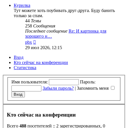
сообщению
Курилка
Тут можете хоть поубивать друг-друга. Буду банить
только за спам.
44
Темы
258
Сообщения
Последнее сообщение
Re: И картинка для
хорошего н…
Перейти
pbx
к
29 июл 2026, 12:15
последнему
сообщению
Вход
Кто сейчас на конференции
Статистика
Имя пользователя:
Пароль:
Забыли пароль?
|
Запомнить меня
Кто сейчас на конференции
Всего
488
посетителей :: 2 зарегистрированных, 0