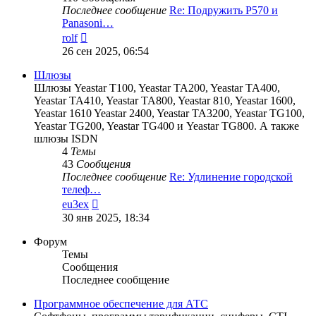
Последнее сообщение
Re: Подружить P570 и
Panasoni…
Перейти
rolf
к
26 сен 2025, 06:54
последнему
сообщению
Шлюзы
Шлюзы Yeastar T100, Yeastar TA200, Yeastar TA400,
Yeastar TA410, Yeastar TA800, Yeastar 810, Yeastar 1600,
Yeastar 1610 Yeastar 2400, Yeastar TA3200, Yeastar TG100,
Yeastar TG200, Yeastar TG400 и Yeastar TG800. А также
шлюзы ISDN
4
Темы
43
Сообщения
Последнее сообщение
Re: Удлинение городской
телеф…
Перейти
eu3ex
к
30 янв 2025, 18:34
последнему
сообщению
Форум
Темы
Сообщения
Последнее сообщение
Программное обеспечение для АТС