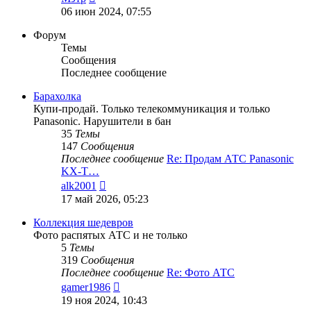
к
06 июн 2024, 07:55
последнему
сообщению
Форум
Темы
Сообщения
Последнее сообщение
Барахолка
Купи-продай. Только телекоммуникация и только
Panasonic. Нарушители в бан
35
Темы
147
Сообщения
Последнее сообщение
Re: Продам АТС Panasonic
KX-T…
Перейти
alk2001
к
17 май 2026, 05:23
последнему
сообщению
Коллекция шедевров
Фото распятых АТС и не только
5
Темы
319
Сообщения
Последнее сообщение
Re: Фото АТС
Перейти
gamer1986
к
19 ноя 2024, 10:43
последнему