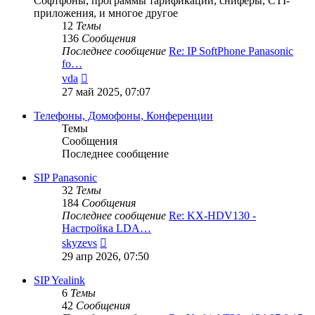
Софтфоны, программы тарификации, сниферы, CTI-
приложения, и многое другое
12
Темы
136
Сообщения
Последнее сообщение
Re: IP SoftPhone Panasonic
fo…
Перейти
vda
к
27 май 2025, 07:07
последнему
сообщению
Телефоны, Домофоны, Конференции
Темы
Сообщения
Последнее сообщение
SIP Panasonic
32
Темы
184
Сообщения
Последнее сообщение
Re: KX-HDV130 -
Настройка LDA…
Перейти
skyzevs
к
29 апр 2026, 07:50
последнему
сообщению
SIP Yealink
6
Темы
42
Сообщения