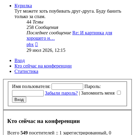
сообщению
Курилка
Тут можете хоть поубивать друг-друга. Буду банить
только за спам.
44
Темы
258
Сообщения
Последнее сообщение
Re: И картинка для
хорошего н…
Перейти
pbx
к
29 июл 2026, 12:15
последнему
сообщению
Вход
Кто сейчас на конференции
Статистика
Имя пользователя:
Пароль:
Забыли пароль?
|
Запомнить меня
Кто сейчас на конференции
Всего
549
посетителей :: 1 зарегистрированный, 0