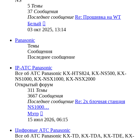
NS
5
Темы
37
Сообщения
Последнее сообщение
Re: Прошивка на WT
Перейти
Белый
к
03 окт 2025, 13:14
последнему
сообщению
Panasonic
Темы
Сообщения
Последнее сообщение
IP-АТС Panasonic
Все об АТС Panasonic KX-HTS824, KX-NS500, KX-
NS1000, KX-NSX1000, KX-NSX2000
Открытый форум
311
Темы
3667
Сообщения
Последнее сообщение
Re: 2х блочная станция
NS1000…
Перейти
Мэтр
к
15 июл 2026, 06:15
последнему
сообщению
Цифровые АТС Panasonic
Все об АТС Panasonic KX-TD, KX-TDA, KX-TDE, KX-