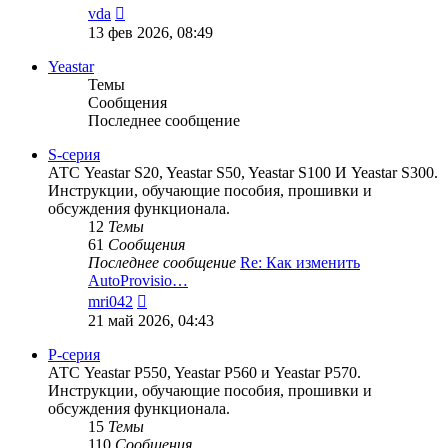
Перейти
vda
к
13 фев 2026, 08:49
последнему
сообщению
Yeastar
Темы
Сообщения
Последнее сообщение
S-серия
АТС Yeastar S20, Yeastar S50, Yeastar S100 И Yeastar S300.
Инструкции, обучающие пособия, прошивки и
обсуждения функционала.
12
Темы
61
Сообщения
Последнее сообщение
Re: Как изменить
AutoProvisio…
Перейти
mri042
к
21 май 2026, 04:43
последнему
сообщению
P-серия
АТС Yeastar P550, Yeastar P560 и Yeastar P570.
Инструкции, обучающие пособия, прошивки и
обсуждения функционала.
15
Темы
110
Сообщения