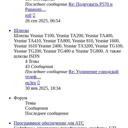
Последнее сообщение
Re: Подружить P570 и
Panasoni…
Перейти
rolf
к
26 сен 2025, 06:54
последнему
сообщению
Шлюзы
Шлюзы Yeastar T100, Yeastar TA200, Yeastar TA400,
Yeastar TA410, Yeastar TA800, Yeastar 810, Yeastar 1600,
Yeastar 1610 Yeastar 2400, Yeastar TA3200, Yeastar TG100,
Yeastar TG200, Yeastar TG400 и Yeastar TG800. А также
шлюзы ISDN
4
Темы
43
Сообщения
Последнее сообщение
Re: Удлинение городской
телеф…
Перейти
eu3ex
к
30 янв 2025, 18:34
последнему
сообщению
Форум
Темы
Сообщения
Последнее сообщение
Программное обеспечение для АТС