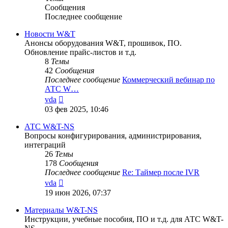
Сообщения
Последнее сообщение
Новости W&T
Анонсы оборудования W&T, прошивок, ПО.
Обновление прайс-листов и т.д.
8
Темы
42
Сообщения
Последнее сообщение
Коммерческий вебинар по
АТС W…
Перейти
vda
к
03 фев 2025, 10:46
последнему
сообщению
АТС W&T-NS
Вопросы конфигурирования, администрирования,
интеграций
26
Темы
178
Сообщения
Последнее сообщение
Re: Таймер после IVR
Перейти
vda
к
19 июн 2026, 07:37
последнему
сообщению
Материалы W&T-NS
Инструкции, учебные пособия, ПО и т.д. для АТС W&T-