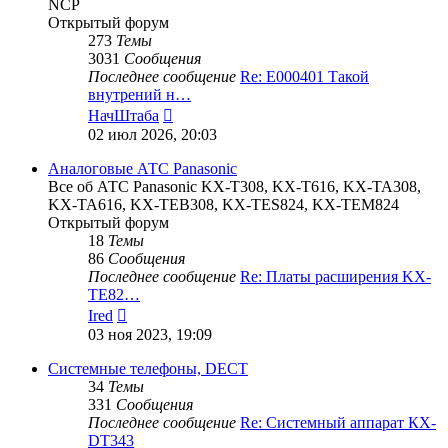
NCP
Открытый форум
273
Темы
3031
Сообщения
Последнее сообщение
Re: E000401 Такой
внутрений н…
Перейти
НачШтаба
к
02 июл 2026, 20:03
последнему
сообщению
Аналоговые АТС Panasonic
Все об АТС Panasonic KX-T308, KX-T616, KX-TA308,
KX-TA616, KX-TEB308, KX-TES824, KX-TEM824
Открытый форум
18
Темы
86
Сообщения
Последнее сообщение
Re: Платы расширения KX-
TE82…
Перейти
Ired
к
03 ноя 2023, 19:09
последнему
сообщению
Системные телефоны, DECT
34
Темы
331
Сообщения
Последнее сообщение
Re: Системный аппарат КХ-
DT343