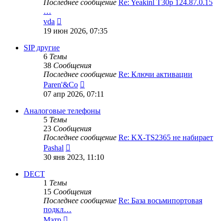
Последнее сообщение
Re: Yeakinl T30p 124.87.0.15
…
Перейти
vda
к
19 июн 2026, 07:35
последнему
сообщению
SIP другие
6
Темы
38
Сообщения
Последнее сообщение
Re: Ключи активации
Перейти
Paren'&Co
к
07 апр 2026, 07:11
последнему
сообщению
Аналоговые телефоны
5
Темы
23
Сообщения
Последнее сообщение
Re: KX-TS2365 не набирает
Перейти
Pashal
к
30 янв 2023, 11:10
последнему
сообщению
DECT
1
Темы
15
Сообщения
Последнее сообщение
Re: База восьмипортовая
подкл…
Перейти
Мэтр