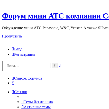
Форум мини АТС компании С
Обсуждение мини АТС Panasonic, W&T, Yeastar. А также SIP-т
Пропустить
Вход
Регистрация
Поиск
Поиск
Список форумов
Поиск
Ссылки
Темы без ответов
Активные темы