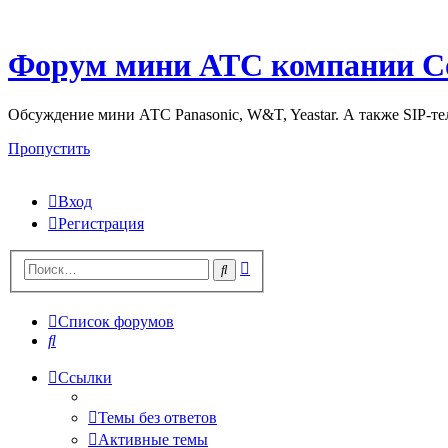
Форум мини АТС компании С
Обсуждение мини АТС Panasonic, W&T, Yeastar. А также SIP-т
Пропустить
Вход
Регистрация
Поиск
Поиск
Список форумов
Поиск
Ссылки
Темы без ответов
Активные темы