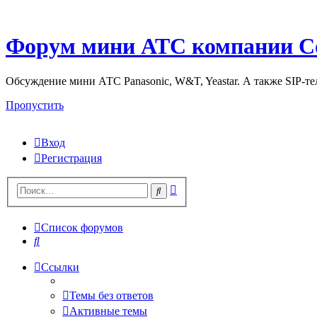
Форум мини АТС компании С
Обсуждение мини АТС Panasonic, W&T, Yeastar. А также SIP-т
Пропустить
Вход
Регистрация
Поиск
Поиск
Список форумов
Поиск
Ссылки
Темы без ответов
Активные темы