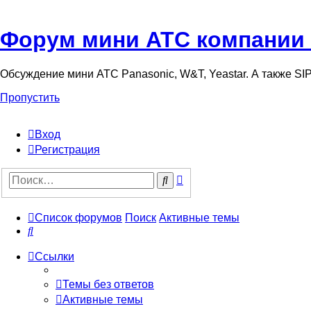
Форум мини АТС компании
Обсуждение мини АТС Panasonic, W&T, Yeastar. А также S
Пропустить
Вход
Регистрация
Поиск
Поиск
Список форумов
Поиск
Активные темы
Поиск
Ссылки
Темы без ответов
Активные темы