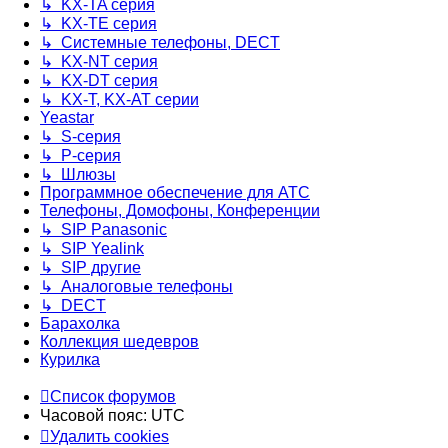
↳ KX-TA серия
↳ KX-TE серия
↳ Системные телефоны, DECT
↳ KX-NT серия
↳ KX-DT серия
↳ KX-T, KX-AT серии
Yeastar
↳ S-серия
↳ P-серия
↳ Шлюзы
Программное обеспечение для АТС
Телефоны, Домофоны, Конференции
↳ SIP Panasonic
↳ SIP Yealink
↳ SIP другие
↳ Аналоговые телефоны
↳ DECT
Барахолка
Коллекция шедевров
Курилка
Список форумов
Часовой пояс:
UTC
Удалить cookies