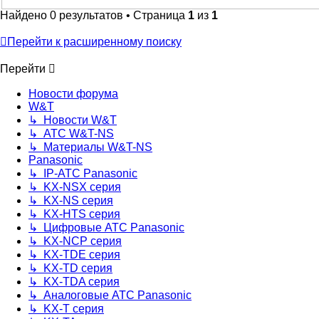
Найдено 0 результатов • Страница
1
из
1
Перейти к расширенному поиску
Перейти
Новости форума
W&T
↳ Новости W&T
↳ АТС W&T-NS
↳ Материалы W&T-NS
Panasonic
↳ IP-АТС Panasonic
↳ KX-NSX серия
↳ KX-NS серия
↳ KX-HTS серия
↳ Цифровые АТС Panasonic
↳ KX-NCP серия
↳ KX-TDE серия
↳ KX-TD серия
↳ KX-TDA серия
↳ Аналоговые АТС Panasonic
↳ KX-T серия