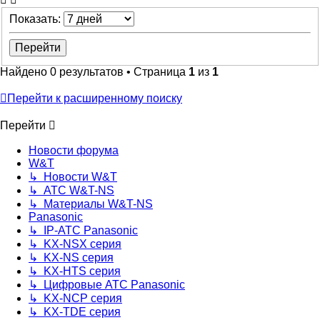
Показать:
Найдено 0 результатов • Страница
1
из
1
Перейти к расширенному поиску
Перейти
Новости форума
W&T
↳ Новости W&T
↳ АТС W&T-NS
↳ Материалы W&T-NS
Panasonic
↳ IP-АТС Panasonic
↳ KX-NSX серия
↳ KX-NS серия
↳ KX-HTS серия
↳ Цифровые АТС Panasonic
↳ KX-NCP серия
↳ KX-TDE серия