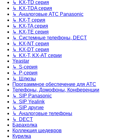
↳ KX-TD серия
↳ KX-TDA серия
↳ Аналоговые АТС Panasonic
↳ KX-T серия
↳ KX-TA серия
↳ KX-TE серия
↳ Системные телефоны, DECT
↳ KX-NT серия
↳ KX-DT серия
↳ KX-T, KX-AT серии
Yeastar
↳ S-серия
↳ P-серия
↳ Шлюзы
Программное обеспечение для АТС
Телефоны, Домофоны, Конференции
↳ SIP Panasonic
↳ SIP Yealink
↳ SIP другие
↳ Аналоговые телефоны
↳ DECT
Барахолка
Коллекция шедевров
Курилка