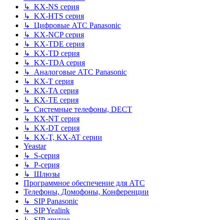
↳ KX-NS серия
↳ KX-HTS серия
↳ Цифровые АТС Panasonic
↳ KX-NCP серия
↳ KX-TDE серия
↳ KX-TD серия
↳ KX-TDA серия
↳ Аналоговые АТС Panasonic
↳ KX-T серия
↳ KX-TA серия
↳ KX-TE серия
↳ Системные телефоны, DECT
↳ KX-NT серия
↳ KX-DT серия
↳ KX-T, KX-AT серии
Yeastar
↳ S-серия
↳ P-серия
↳ Шлюзы
Программное обеспечение для АТС
Телефоны, Домофоны, Конференции
↳ SIP Panasonic
↳ SIP Yealink
↳ SIP другие