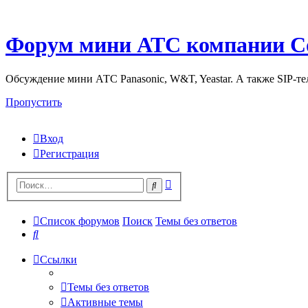
Форум мини АТС компании С
Обсуждение мини АТС Panasonic, W&T, Yeastar. А также SIP-т
Пропустить
Вход
Регистрация
Поиск
Поиск
Список форумов
Поиск
Темы без ответов
Поиск
Ссылки
Темы без ответов
Активные темы