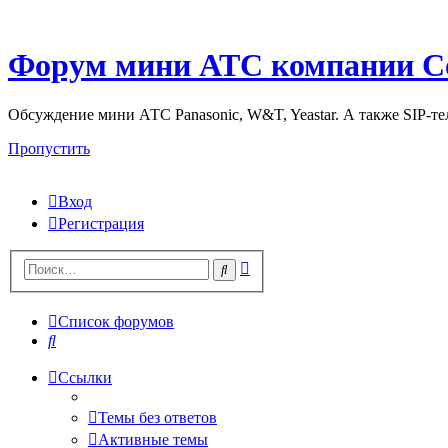
Форум мини АТС компании С
Обсуждение мини АТС Panasonic, W&T, Yeastar. А также SIP-т
Пропустить
Вход
Регистрация
Поиск
Поиск
Список форумов
Поиск
Ссылки
Темы без ответов
Активные темы