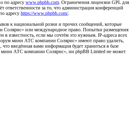
но по адресу
www.phpbb.com
. Ограничения лицензии GPL для
ёт ответственности за то, что администрация конференций
 по адресу
https://www.phpbb.com/
.
ывов к национальной розни и прочих сообщений, которые
нии Солярис» или международное право. Попытки размещения
 в известность, если мы сочтём это нужным. IP-адреса всех
«Форум мини АТС компании Солярис» имеют право удалить,
, что введённая вами информация будет храниться в базе
м мини АТС компании Солярис», ни phpBB Limited не может