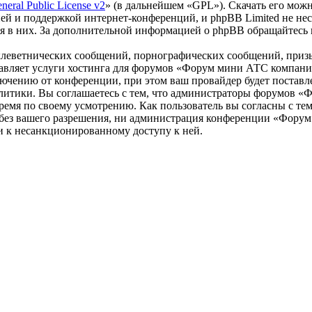
eral Public License v2
» (в дальнейшем «GPL»). Скачать его мож
ей и поддержкой интернет-конференций, и phpBB Limited не нес
ия в них. За дополнительной информацией о phpBB обращайтесь
клеветнических сообщений, порнографических сообщений, приз
ставляет услуги хостинга для форумов «Форум мини АТС компа
чению от конференции, при этом ваш провайдер будет поставлен
литики. Вы соглашаетесь с тем, что администраторы форумов 
ремя по своему усмотрению. Как пользователь вы согласны с тем
м без вашего разрешения, ни администрация конференции «Фору
ти к несанкционированному доступу к ней.