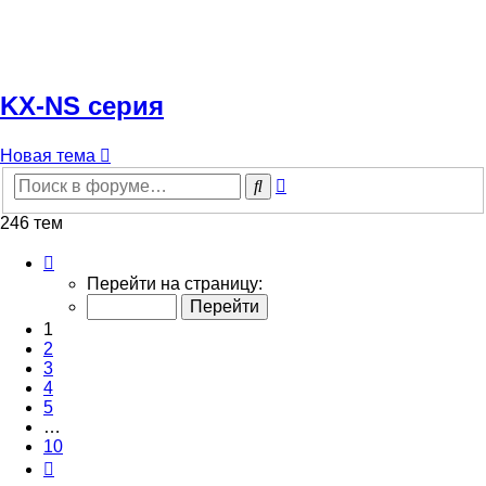
KX-NS серия
Новая тема
Расширенный
Поиск
поиск
246 тем
Страница
1
Перейти на страницу:
из
10
1
2
3
4
5
…
10
След.