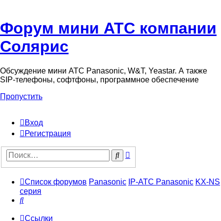
Форум мини АТС компании
Солярис
Обсуждение мини АТС Panasonic, W&T, Yeastar. А также
SIP-телефоны, софтфоны, программное обеспечение
Пропустить
Вход
Регистрация
Поиск
Поиск
Список форумов
Panasonic
IP-АТС Panasonic
KX-NS
серия
Поиск
Ссылки