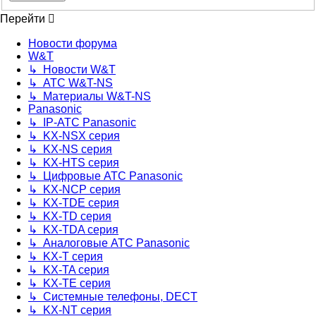
Перейти
Новости форума
W&T
↳ Новости W&T
↳ АТС W&T-NS
↳ Материалы W&T-NS
Panasonic
↳ IP-АТС Panasonic
↳ KX-NSX серия
↳ KX-NS серия
↳ KX-HTS серия
↳ Цифровые АТС Panasonic
↳ KX-NCP серия
↳ KX-TDE серия
↳ KX-TD серия
↳ KX-TDA серия
↳ Аналоговые АТС Panasonic
↳ KX-T серия
↳ KX-TA серия
↳ KX-TE серия
↳ Системные телефоны, DECT
↳ KX-NT серия