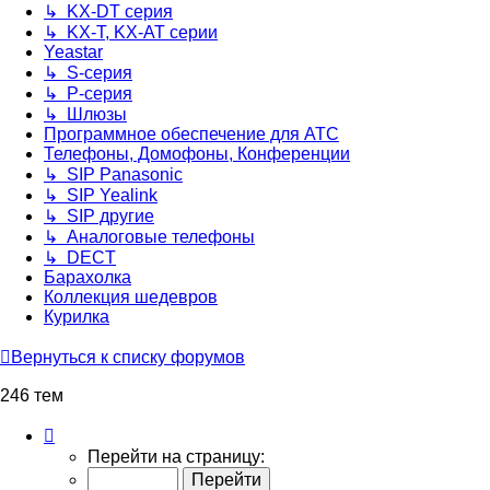
↳ KX-DT серия
↳ KX-T, KX-AT серии
Yeastar
↳ S-серия
↳ P-серия
↳ Шлюзы
Программное обеспечение для АТС
Телефоны, Домофоны, Конференции
↳ SIP Panasonic
↳ SIP Yealink
↳ SIP другие
↳ Аналоговые телефоны
↳ DECT
Барахолка
Коллекция шедевров
Курилка
Вернуться к списку форумов
246 тем
Страница
1
Перейти на страницу:
из