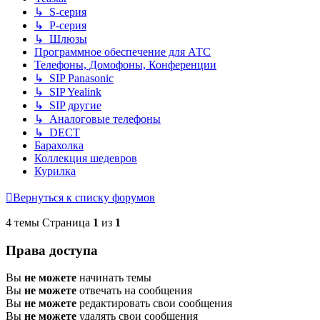
↳ S-серия
↳ P-серия
↳ Шлюзы
Программное обеспечение для АТС
Телефоны, Домофоны, Конференции
↳ SIP Panasonic
↳ SIP Yealink
↳ SIP другие
↳ Аналоговые телефоны
↳ DECT
Барахолка
Коллекция шедевров
Курилка
Вернуться к списку форумов
4 темы Страница
1
из
1
Права доступа
Вы
не можете
начинать темы
Вы
не можете
отвечать на сообщения
Вы
не можете
редактировать свои сообщения
Вы
не можете
удалять свои сообщения