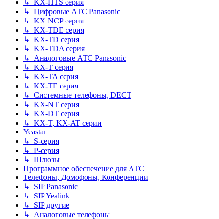
↳ KX-HTS серия
↳ Цифровые АТС Panasonic
↳ KX-NCP серия
↳ KX-TDE серия
↳ KX-TD серия
↳ KX-TDA серия
↳ Аналоговые АТС Panasonic
↳ KX-T серия
↳ KX-TA серия
↳ KX-TE серия
↳ Системные телефоны, DECT
↳ KX-NT серия
↳ KX-DT серия
↳ KX-T, KX-AT серии
Yeastar
↳ S-серия
↳ P-серия
↳ Шлюзы
Программное обеспечение для АТС
Телефоны, Домофоны, Конференции
↳ SIP Panasonic
↳ SIP Yealink
↳ SIP другие
↳ Аналоговые телефоны