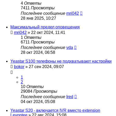
4
Ответы
7411
Просмотры
Последнее сообщение
mri042
28 янв 2025, 10:27
Максимальный предел оповещения
mri042
»
22 окт 2024, 11:41
1
Ответы
6711
Просмотры
Последнее сообщение
vda
28 окт 2024, 06:58
Yeastar S100 телефоны не подхватывают настройки
bokor
»
27 сен 2024, 09:07
1
2
10
Ответы
29084
Просмотры
Последнее сообщение
Ired
04 окт 2024, 05:08
Yeastar S20 - включается IVR вместо extension
Levontee
»
22 авг 2024, 15:08