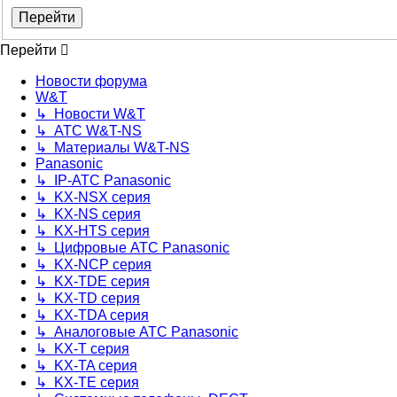
Перейти
Новости форума
W&T
↳ Новости W&T
↳ АТС W&T-NS
↳ Материалы W&T-NS
Panasonic
↳ IP-АТС Panasonic
↳ KX-NSX серия
↳ KX-NS серия
↳ KX-HTS серия
↳ Цифровые АТС Panasonic
↳ KX-NCP серия
↳ KX-TDE серия
↳ KX-TD серия
↳ KX-TDA серия
↳ Аналоговые АТС Panasonic
↳ KX-T серия
↳ KX-TA серия
↳ KX-TE серия