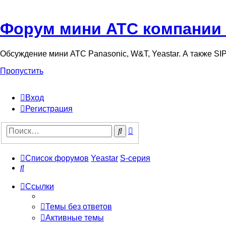
Форум мини АТС компании
Обсуждение мини АТС Panasonic, W&T, Yeastar. А также S
Пропустить
Вход
Регистрация
Поиск
Поиск
Список форумов
Yeastar
S-серия
Поиск
Ссылки
Темы без ответов
Активные темы