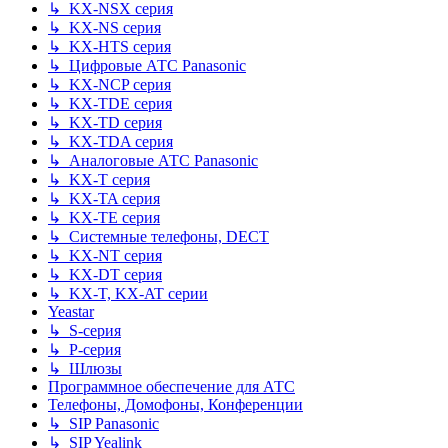
↳ KX-NSX серия
↳ KX-NS серия
↳ KX-HTS серия
↳ Цифровые АТС Panasonic
↳ KX-NCP серия
↳ KX-TDE серия
↳ KX-TD серия
↳ KX-TDA серия
↳ Аналоговые АТС Panasonic
↳ KX-T серия
↳ KX-TA серия
↳ KX-TE серия
↳ Системные телефоны, DECT
↳ KX-NT серия
↳ KX-DT серия
↳ KX-T, KX-AT серии
Yeastar
↳ S-серия
↳ P-серия
↳ Шлюзы
Программное обеспечение для АТС
Телефоны, Домофоны, Конференции
↳ SIP Panasonic
↳ SIP Yealink