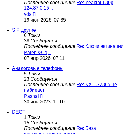
Последнее сообщение
Re: Yeakinl T30p
124.87.0.15 …
Перейти
vda
к
19 июн 2026, 07:35
последнему
сообщению
SIP другие
6
Темы
38
Сообщения
Последнее сообщение
Re: Ключи активации
Перейти
Paren'&Co
к
07 апр 2026, 07:11
последнему
сообщению
Аналоговые телефоны
5
Темы
23
Сообщения
Последнее сообщение
Re: KX-TS2365 не
набирает
Перейти
Pashal
к
30 янв 2023, 11:10
последнему
сообщению
DECT
1
Темы
15
Сообщения
Последнее сообщение
Re: База
восьмипортовая подкл…