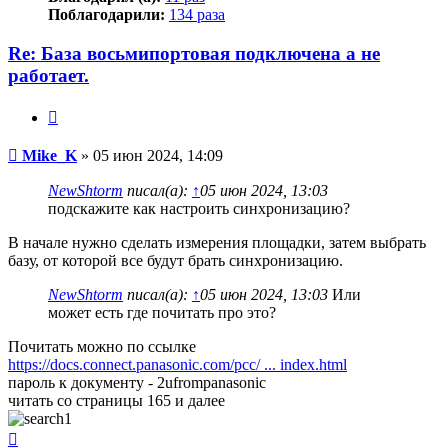
Поблагодарили:
134 раза
Re: База восьмипортовая подключена а не
работает.
Цитата
Сообщение
Mike_K
»
05 июн 2024, 14:09
NewShtorm
писал(а):
↑
05 июн 2024, 13:03
подскажите как настроить синхронизацию?
В начале нужно сделать измерения площадки, затем выбрать
базу, от которой все будут брать синхронизацию.
NewShtorm
писал(а):
↑
05 июн 2024, 13:03
Или
может есть где почитать про это?
Почитать можно по ссылке
https://docs.connect.panasonic.com/pcc/ ... index.html
пароль к документу - 2ufrompanasonic
читать со страницы 165 и далее
Вернуться