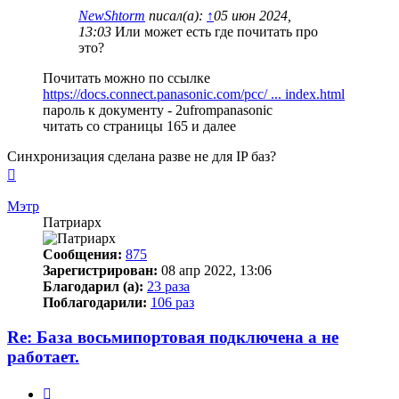
NewShtorm
писал(а):
↑
05 июн 2024,
13:03
Или может есть где почитать про
это?
Почитать можно по ссылке
https://docs.connect.panasonic.com/pcc/ ... index.html
пароль к документу - 2ufrompanasonic
читать со страницы 165 и далее
Синхронизация сделана разве не для IP баз?
Вернуться
к
началу
Мэтр
Патриарх
Сообщения:
875
Зарегистрирован:
08 апр 2022, 13:06
Благодарил (а):
23 раза
Поблагодарили:
106 раз
Re: База восьмипортовая подключена а не
работает.
Цитата