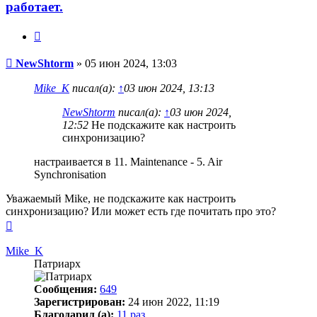
работает.
Цитата
Сообщение
NewShtorm
»
05 июн 2024, 13:03
Mike_K
писал(а):
↑
03 июн 2024, 13:13
NewShtorm
писал(а):
↑
03 июн 2024,
12:52
Не подскажите как настроить
синхронизацию?
настраивается в 11. Maintenance - 5. Air
Synchronisation
Уважаемый Mike, не подскажите как настроить
синхронизацию? Или может есть где почитать про это?
Вернуться
к
началу
Mike_K
Патриарх
Сообщения:
649
Зарегистрирован:
24 июн 2022, 11:19
Благодарил (а):
11 раз