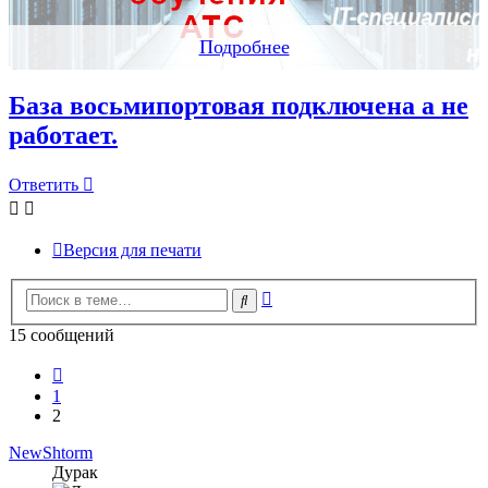
Подробнее
База восьмипортовая подключена а не
работает.
Ответить
Версия для печати
Расширенный
Поиск
поиск
15 сообщений
Пред.
1
2
NewShtorm
Дурак