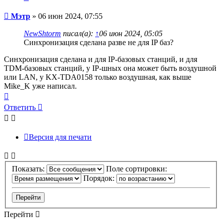
Сообщение
Мэтр
»
06 июн 2024, 07:55
NewShtorm
писал(а):
↑
06 июн 2024, 05:05
Синхронизация сделана разве не для IP баз?
Синхронизация сделана и для IP-базовых станций, и для
TDM-базовых станций, у IP-шных она может быть воздушной
или LAN, у KX-TDA0158 только воздушная, как выше
Mike_K уже написал.
Вернуться
к
Ответить
началу
Версия для печати
Показать:
Поле сортировки:
Порядок:
Перейти