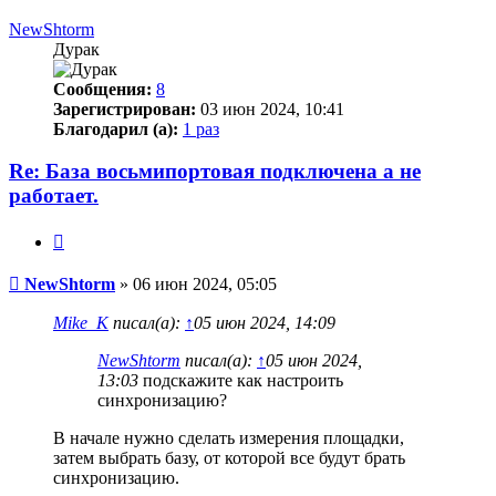
к
началу
NewShtorm
Дурак
Сообщения:
8
Зарегистрирован:
03 июн 2024, 10:41
Благодарил (а):
1 раз
Re: База восьмипортовая подключена а не
работает.
Цитата
Сообщение
NewShtorm
»
06 июн 2024, 05:05
Mike_K
писал(а):
↑
05 июн 2024, 14:09
NewShtorm
писал(а):
↑
05 июн 2024,
13:03
подскажите как настроить
синхронизацию?
В начале нужно сделать измерения площадки,
затем выбрать базу, от которой все будут брать
синхронизацию.