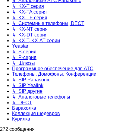
↳ Аналоговые АТС Panasonic
↳ KX-T серия
↳ KX-TA серия
↳ KX-TE серия
↳ Системные телефоны, DECT
↳ KX-NT серия
↳ KX-DT серия
↳ KX-T, KX-AT серии
Yeastar
↳ S-серия
↳ P-серия
↳ Шлюзы
Программное обеспечение для АТС
Телефоны, Домофоны, Конференции
↳ SIP Panasonic
↳ SIP Yealink
↳ SIP другие
↳ Аналоговые телефоны
↳ DECT
Барахолка
Коллекция шедевров
Курилка
272 сообщения