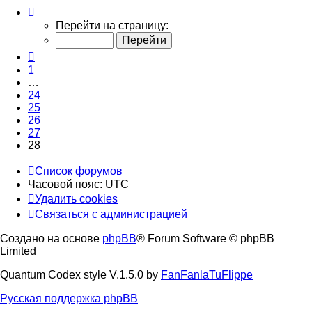
Страница
28
Перейти на страницу:
из
28
Пред.
1
…
24
25
26
27
28
Список форумов
Часовой пояс:
UTC
Удалить cookies
Связаться с администрацией
Создано на основе
phpBB
® Forum Software © phpBB
Limited
Quantum Codex style V.1.5.0 by
FanFanlaTuFlippe
Русская поддержка phpBB