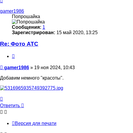
к
началу
gamer1986
Попрошайка
Сообщения:
1
Зарегистрирован:
15 май 2020, 13:25
Re: Фото АТС
Цитата
Сообщение
gamer1986
»
19 ноя 2024, 10:43
Добавим немного "красоты".
Вернуться
к
Ответить
началу
Версия для печати