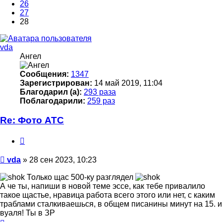
26
27
28
vda
Ангел
Сообщения:
1347
Зарегистрирован:
14 май 2019, 11:04
Благодарил (а):
293 раза
Поблагодарили:
259 раз
Re: Фото АТС
Цитата
Сообщение
vda
»
28 сен 2023, 10:23
Только щас 500-ку разглядел
А че ты, напиши в новой теме эссе, как тебе привалило
такое щастье, нравица работа всего этого или нет, с каким
траблами сталкиваешься, в общем писанины минут на 15. и
вуаля! Ты в ЗР
Вернуться