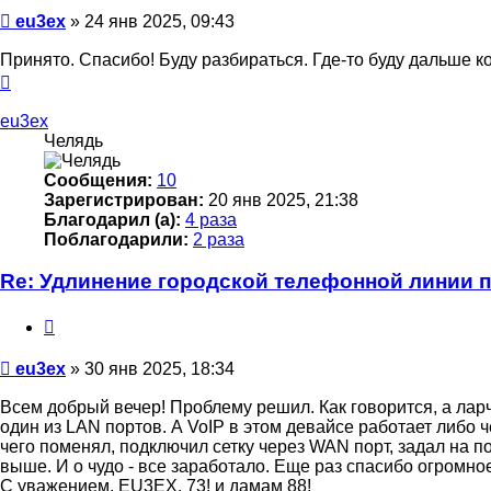
Сообщение
eu3ex
»
24 янв 2025, 09:43
Принято. Спасибо! Буду разбираться. Где-то буду дальше к
Вернуться
к
началу
eu3ex
Челядь
Сообщения:
10
Зарегистрирован:
20 янв 2025, 21:38
Благодарил (а):
4 раза
Поблагодарили:
2 раза
Re: Удлинение городской телефонной линии 
Цитата
Сообщение
eu3ex
»
30 янв 2025, 18:34
Всем добрый вечер! Проблему решил. Как говорится, а ла
один из LAN портов. А VoIP в этом девайсе работает либо ч
чего поменял, подключил сетку через WAN порт, задал на по
выше. И о чудо - все заработало. Еще раз спасибо огромно
С уважением, EU3EX. 73! и дамам 88!