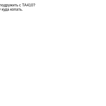
подружить с TA410?
 куда копать.