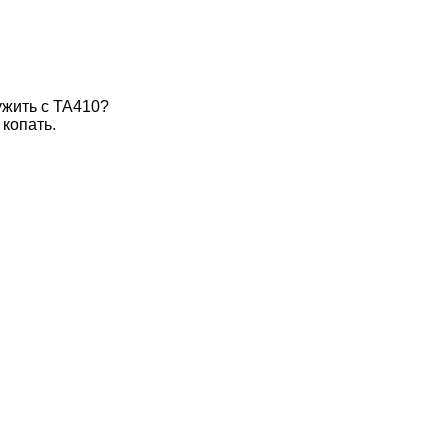
ужить с TA410?
 копать.