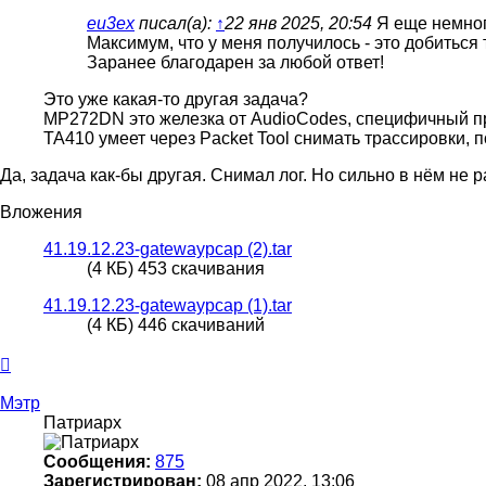
eu3ex
писал(а):
↑
22 янв 2025, 20:54
Я еще немног
Максимум, что у меня получилось - это добиться т
Заранее благодарен за любой ответ!
Это уже какая-то другая задача?
MP272DN это железка от AudioCodes, специфичный п
ТА410 умеет через Packet Tool снимать трассировки, 
Да, задача как-бы другая. Снимал лог. Но сильно в нём не 
Вложения
41.19.12.23-gatewaypcap (2).tar
(4 КБ) 453 скачивания
41.19.12.23-gatewaypcap (1).tar
(4 КБ) 446 скачиваний
Вернуться
к
началу
Мэтр
Патриарх
Сообщения:
875
Зарегистрирован:
08 апр 2022, 13:06