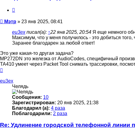
Цитата
Сообщение
Мэтр
»
23 янв 2025, 08:41
eu3ex
писал(а):
↑
22 янв 2025, 20:54
Я еще немного обн
Максимум, что у меня получилось - это добиться того, 
Заранее благодарен за любой ответ!
Это уже какая-то другая задача?
MP272DN это железка от AudioCodes, специфичный произв
ТА410 умеет через Packet Tool снимать трассировки, посмо
Вернуться
к
началу
eu3ex
Челядь
Сообщения:
10
Зарегистрирован:
20 янв 2025, 21:38
Благодарил (а):
4 раза
Поблагодарили:
2 раза
Re: Удлинение городской телефонной линии 