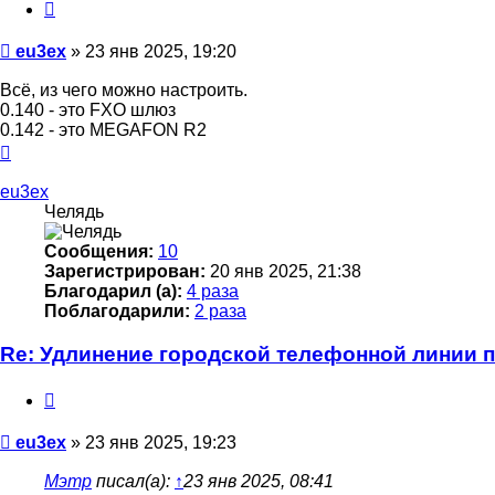
Цитата
Сообщение
eu3ex
»
23 янв 2025, 19:20
Всё, из чего можно настроить.
0.140 - это FXO шлюз
0.142 - это MEGAFON R2
Вернуться
к
началу
eu3ex
Челядь
Сообщения:
10
Зарегистрирован:
20 янв 2025, 21:38
Благодарил (а):
4 раза
Поблагодарили:
2 раза
Re: Удлинение городской телефонной линии 
Цитата
Сообщение
eu3ex
»
23 янв 2025, 19:23
Мэтр
писал(а):
↑
23 янв 2025, 08:41