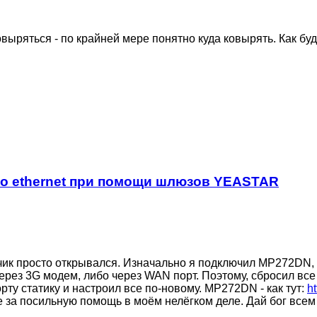
овыряться - по крайней мере понятно куда ковырять. Как бу
по ethernet при помощи шлюзов YEASTAR
рчик просто открывался. Изначально я подключил MP272DN,
ерез 3G модем, либо через WAN порт. Поэтому, сбросил все 
рту статику и настроил все по-новому. MP272DN - как тут:
h
е за посильную помощь в моём нелёгком деле. Дай бог всем