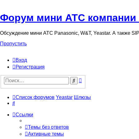
Форум мини АТС компании
Обсуждение мини АТС Panasonic, W&T, Yeastar. А также S
Пропустить
Вход
Регистрация
Поиск
Поиск
Список форумов
Yeastar
Шлюзы
Поиск
Ссылки
Темы без ответов
Активные темы