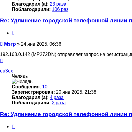
Благодарил (а):
23 раза
Поблагодарили:
106 раз
Re: Удлинение городской телефонной линии 
Цитата
Сообщение
Мэтр
»
24 янв 2025, 06:36
192.168.0.142 (MP272DN) отправляет запрос на регистрацию 
Вернуться
к
началу
eu3ex
Челядь
Сообщения:
10
Зарегистрирован:
20 янв 2025, 21:38
Благодарил (а):
4 раза
Поблагодарили:
2 раза
Re: Удлинение городской телефонной линии 
Цитата