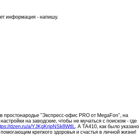
дет информация - напишу.
 в простонародье "Экспресс-офис PRO от MegaFon", на
настройки на заводские, чтобы не мучаться с поиском - где
ttps://dzen.ru/a/YJKgKrjpNSk8WtlL
. А TA410, как было указано
 помогающим крепкого здоровья и счастья в личной жизни!