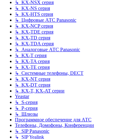
↳ KX-NSX серия
↳ KX-NS серия
↳ KX-HTS серия
↳ Цифровые АТС Panasonic
↳ KX-NCP серия
↳ KX-TDE серия
↳ KX-TD серия
↳ KX-TDA серия
↳ Аналоговые АТС Panasonic
↳ KX-T серия
↳ KX-TA серия
↳ KX-TE серия
↳ Системные телефоны, DECT
↳ KX-NT серия
↳ KX-DT серия
↳ KX-T, KX-AT серии
Yeastar
↳ S-серия
↳ P-серия
↳ Шлюзы
Программное обеспечение для АТС
Телефоны, Домофоны, Конференции
↳ SIP Panasonic
↳ SIP Yealink