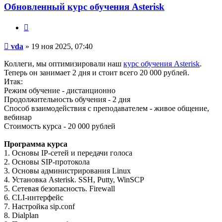
Обновленный курс обучения Asterisk
Цитата
Сообщение
vda
»
19 ноя 2025, 07:40
Коллеги, мы оптимизировали наш
курс обучения Asterisk
.
Теперь он занимает 2 дня и стоит всего 20 000 рублей.
Итак:
Режим обучение - дистанционно
Продолжительность обучения - 2 дня
Способ взаимодействия с преподавателем - живое общение,
вебинар
Стоимость курса - 20 000 рублей
Программа курса
1. Основы IP-сетей и передачи голоса
2. Основы SIP-протокола
3. Основы администрирования Linux
4. Установка Asterisk. SSH, Putty, WinSCP
5. Сетевая безопасность. Firewall
6. CLI-интерфейс
7. Настройка sip.conf
8. Dialplan