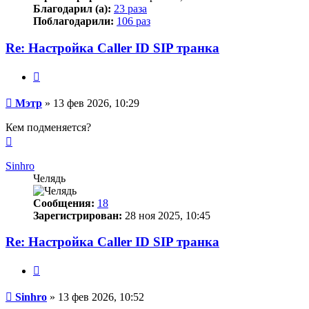
Благодарил (а):
23 раза
Поблагодарили:
106 раз
Re: Настройка Caller ID SIP транка
Цитата
Сообщение
Мэтр
»
13 фев 2026, 10:29
Кем подменяется?
Вернуться
к
началу
Sinhro
Челядь
Сообщения:
18
Зарегистрирован:
28 ноя 2025, 10:45
Re: Настройка Caller ID SIP транка
Цитата
Сообщение
Sinhro
»
13 фев 2026, 10:52