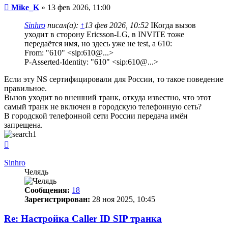
Сообщение
Mike_K
»
13 фев 2026, 11:00
Sinhro
писал(а):
↑
13 фев 2026, 10:52
IКогда вызов
уходит в сторону Ericsson-LG, в INVITE тоже
передаётся имя, но здесь уже не test, а 610:
From: "610" <sip:610@...>
P-Asserted-Identity: "610" <sip:610@...>
Если эту NS сертифицировали для России, то такое поведение
правильное.
Вызов уходит во внешний транк, откуда известно, что этот
самый транк не включен в городскую телефонную сеть?
В городской телефонной сети России передача имён
запрещена.
Вернуться
к
началу
Sinhro
Челядь
Сообщения:
18
Зарегистрирован:
28 ноя 2025, 10:45
Re: Настройка Caller ID SIP транка