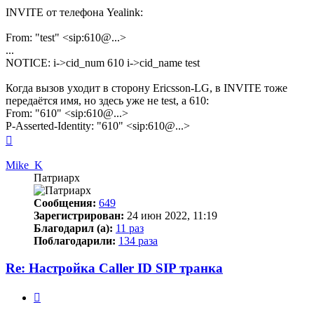
INVITE от телефона Yealink:
From: "test" <sip:610@...>
...
NOTICE: i->cid_num 610 i->cid_name test
Когда вызов уходит в сторону Ericsson-LG, в INVITE тоже
передаётся имя, но здесь уже не test, а 610:
From: "610" <sip:610@...>
P-Asserted-Identity: "610" <sip:610@...>
Вернуться
к
началу
Mike_K
Патриарх
Сообщения:
649
Зарегистрирован:
24 июн 2022, 11:19
Благодарил (а):
11 раз
Поблагодарили:
134 раза
Re: Настройка Caller ID SIP транка
Цитата