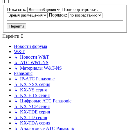
Показать:
Поле сортировки:
Порядок:
Перейти
Новости форума
W&T
↳ Новости W&T
↳ АТС W&T-NS
↳ Материалы W&T-NS
Panasonic
↳ IP-АТС Panasonic
↳ KX-NSX серия
↳ KX-NS серия
↳ KX-HTS серия
↳ Цифровые АТС Panasonic
↳ KX-NCP серия
↳ KX-TDE серия
↳ KX-TD серия
↳ KX-TDA серия
↳ Аналоговые АТС Panasonic