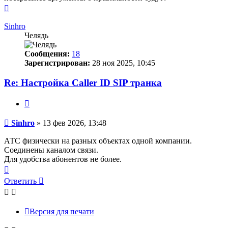
Вернуться
к
началу
Sinhro
Челядь
Сообщения:
18
Зарегистрирован:
28 ноя 2025, 10:45
Re: Настройка Caller ID SIP транка
Цитата
Сообщение
Sinhro
»
13 фев 2026, 13:48
АТС физически на разных объектах одной компании.
Соединены каналом связи.
Для удобства абонентов не более.
Вернуться
к
Ответить
началу
Версия для печати