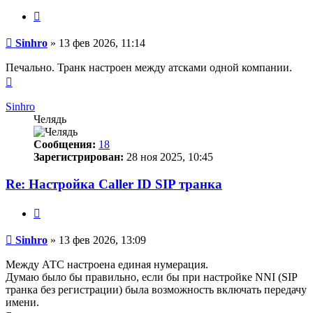
Цитата
Сообщение
Sinhro
»
13 фев 2026, 11:14
Печально. Транк настроен между атсками одной компании.
Вернуться
к
началу
Sinhro
Челядь
Сообщения:
18
Зарегистрирован:
28 ноя 2025, 10:45
Re: Настройка Caller ID SIP транка
Цитата
Сообщение
Sinhro
»
13 фев 2026, 13:09
Между АТС настроена единая нумерация.
Думаю было бы правильно, если бы при настройке NNI (SIP
транка без регистрации) была возможность включать передачу
имени.