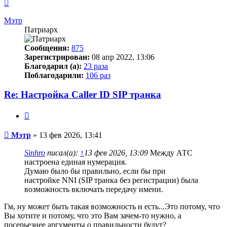
Вернуться
к
началу
Мэтр
Патриарх
Сообщения:
875
Зарегистрирован:
08 апр 2022, 13:06
Благодарил (а):
23 раза
Поблагодарили:
106 раз
Re: Настройка Caller ID SIP транка
Цитата
Сообщение
Мэтр
»
13 фев 2026, 13:41
Sinhro
писал(а):
↑
13 фев 2026, 13:09
Между АТС
настроена единая нумерация.
Думаю было бы правильно, если бы при
настройке NNI (SIP транка без регистрации) была
возможность включать передачу имени.
Гм, ну может быть такая возможность и есть...Это потому, что
Вы хотите и потому, что это Вам зачем-то нужно, а
посерьезнее аргументы о правильности будут?