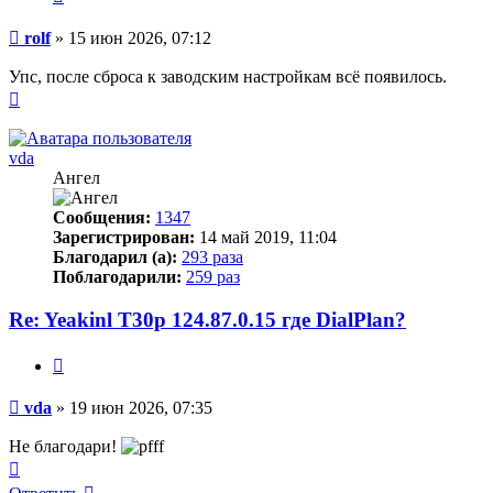
Сообщение
rolf
»
15 июн 2026, 07:12
Упс, после сброса к заводским настройкам всё появилось.
Вернуться
к
началу
vda
Ангел
Сообщения:
1347
Зарегистрирован:
14 май 2019, 11:04
Благодарил (а):
293 раза
Поблагодарили:
259 раз
Re: Yeakinl T30p 124.87.0.15 где DialPlan?
Цитата
Сообщение
vda
»
19 июн 2026, 07:35
Не благодари!
Вернуться
к