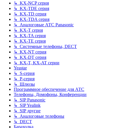
↳ KX-NCP серия
↳ KX-TDE серия
↳ KX-TD серия
↳ KX-TDA серия
↳ Аналоговые АТС Panasonic
↳ KX-T серия
↳ KX-TA серия
↳ KX-TE серия
↳ Системные телефоны, DECT
↳ KX-NT серия
↳ KX-DT серия
↳ KX-T, KX-AT серии
Yeastar
↳ S-серия
↳ P-серия
↳ Шлюзы
Программное обеспечение для АТС
Телефоны, Домофоны, Конференции
↳ SIP Panasonic
↳ SIP Yealink
↳ SIP другие
↳ Аналоговые телефоны
↳ DECT
Барахолка