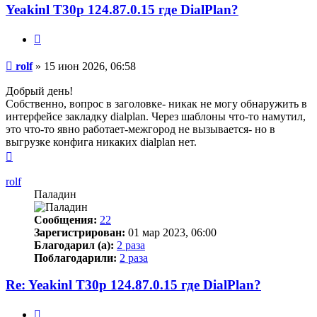
Yeakinl T30p 124.87.0.15 где DialPlan?
Цитата
Сообщение
rolf
»
15 июн 2026, 06:58
Добрый день!
Собственно, вопрос в заголовке- никак не могу обнаружить в
интерфейсе закладку dialplan. Через шаблоны что-то намутил,
это что-то явно работает-межгород не вызывается- но в
выгрузке конфига никаких dialplan нет.
Вернуться
к
началу
rolf
Паладин
Сообщения:
22
Зарегистрирован:
01 мар 2023, 06:00
Благодарил (а):
2 раза
Поблагодарили:
2 раза
Re: Yeakinl T30p 124.87.0.15 где DialPlan?
Цитата