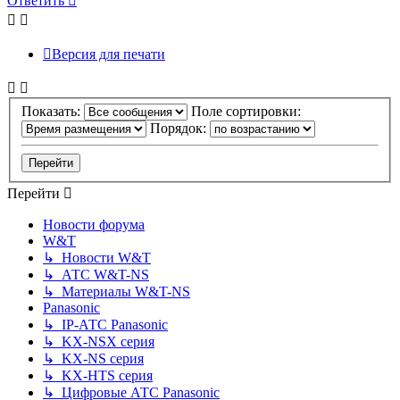
Ответить
началу
Версия для печати
Показать:
Поле сортировки:
Порядок:
Перейти
Новости форума
W&T
↳ Новости W&T
↳ АТС W&T-NS
↳ Материалы W&T-NS
Panasonic
↳ IP-АТС Panasonic
↳ KX-NSX серия
↳ KX-NS серия
↳ KX-HTS серия
↳ Цифровые АТС Panasonic