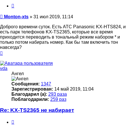
Цитата
Сообщение
Monton-xts
»
31 июл 2019, 11:14
Доброго времени суток. Есть АТС Panasonic KX-HTS824, и
есть парк телефонов KX-TS2365, которые все время
приходится переводить в тональный режим набором * и
только потом набирать номер. Как бы там включить тон
навсегда?
Вернуться
к
началу
vda
Ангел
Сообщения:
1347
Зарегистрирован:
14 май 2019, 11:04
Благодарил (а):
293 раза
Поблагодарили:
259 раз
Re: KX-TS2365 не набирает
Цитата