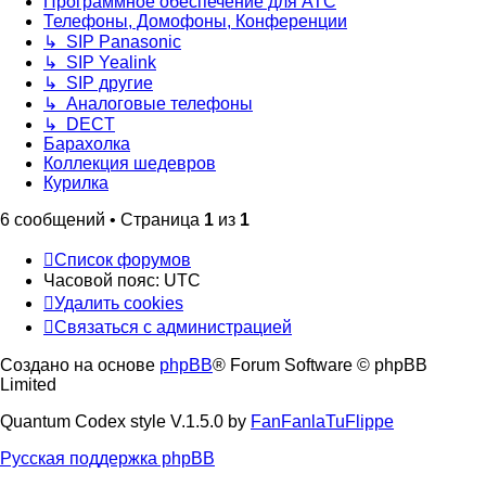
Программное обеспечение для АТС
Телефоны, Домофоны, Конференции
↳ SIP Panasonic
↳ SIP Yealink
↳ SIP другие
↳ Аналоговые телефоны
↳ DECT
Барахолка
Коллекция шедевров
Курилка
6 сообщений • Страница
1
из
1
Список форумов
Часовой пояс:
UTC
Удалить cookies
Связаться с администрацией
Создано на основе
phpBB
® Forum Software © phpBB
Limited
Quantum Codex style V.1.5.0 by
FanFanlaTuFlippe
Русская поддержка phpBB