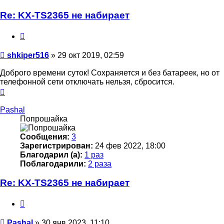
Re: KX-TS2365 не набирает
Цитата
Сообщение
shkiper516
»
29 окт 2019, 02:59
Доброго времени суток! Сохраняется и без батареек, но от
телефонной сети отключать нельзя, сбросится.
Вернуться
к
началу
Pashal
Попрошайка
Сообщения:
3
Зарегистрирован:
24 фев 2022, 18:00
Благодарил (а):
1 раз
Поблагодарили:
2 раза
Re: KX-TS2365 не набирает
Цитата
Сообщение
Pashal
»
30 янв 2023, 11:10