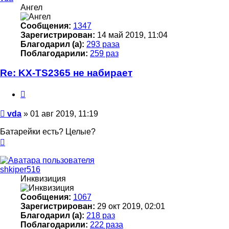
Ангел
Сообщения:
1347
Зарегистрирован:
14 май 2019, 11:04
Благодарил (а):
293 раза
Поблагодарили:
259 раз
Re: KX-TS2365 не набирает
Цитата
Сообщение
vda
»
01 авг 2019, 11:19
Батарейки есть? Целые?
Вернуться
к
началу
shkiper516
Инквизиция
Сообщения:
1067
Зарегистрирован:
29 окт 2019, 02:01
Благодарил (а):
218 раз
Поблагодарили:
222 раза