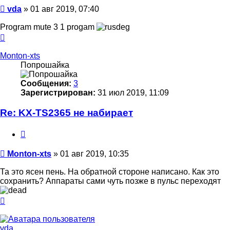
Сообщение
vda
»
01 авг 2019, 07:40
Program mute 3 1 progam
Вернуться
к
началу
Monton-xts
Попрошайка
Сообщения:
3
Зарегистрирован:
31 июл 2019, 11:09
Re: KX-TS2365 не набирает
Цитата
Сообщение
Monton-xts
»
01 авг 2019, 10:35
Та это ясен пень. На обратной стороне написано. Как это
сохранить? Аппараты сами чуть позже в пульс переходят
Вернуться
к
началу
vda