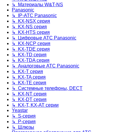
↳ Материалы W&T-NS
Panasonic
↳ IP-АТС Panasonic
↳ KX-NSX серия
↳ KX-NS серия
↳ KX-HTS серия
↳ Цифровые АТС Panasonic
↳ KX-NCP серия
↳ KX-TDE серия
↳ KX-TD серия
↳ KX-TDA серия
↳ Аналоговые АТС Panasonic
↳ KX-T серия
↳ KX-TA серия
↳ KX-TE серия
↳ Системные телефоны, DECT
↳ KX-NT серия
↳ KX-DT серия
↳ KX-T, KX-AT серии
Yeastar
↳ S-серия
↳ P-серия
↳ Шлюзы